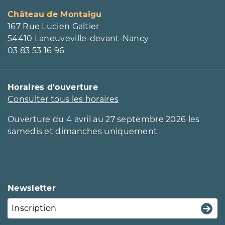
Page Facebook du château
Page Instagram du château
Château de Montaigu
167 Rue Lucien Galtier
54410 Laneuveville-devant-Nancy
03 83 53 16 96
Horaires d'ouverture
Consulter tous les horaires
Ouverture du 4 avril au 27 septembre 2026 les
samedis et dimanches uniquement
Newsletter
Inscription