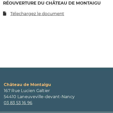
RÉOUVERTURE DU CHÂTEAU DE MONTAIGU
Télechargez le document
Page Facebook du château
Page Instagram du château
Château de Montaigu
167 Rue Lucien Galtier
54410 Laneuveville-devant-Nancy
03 83 53 16 96