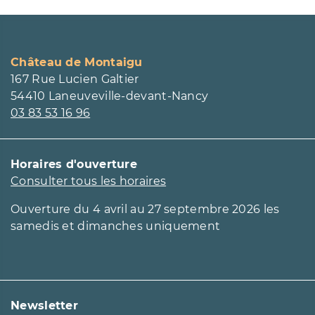
Page Facebook du château
Page Instagram du château
Château de Montaigu
167 Rue Lucien Galtier
54410 Laneuveville-devant-Nancy
03 83 53 16 96
Horaires d'ouverture
Consulter tous les horaires
Ouverture du 4 avril au 27 septembre 2026 les
samedis et dimanches uniquement
Newsletter