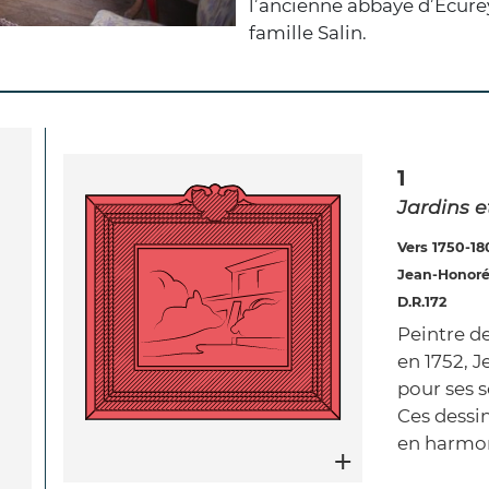
l’ancienne abbaye d’Écurey
famille Salin.
1
Jardins e
Vers 1750-1
Jean-Honoré 
D.R.172
Peintre d
en 1752, 
pour ses s
Ces dessi
en harmon