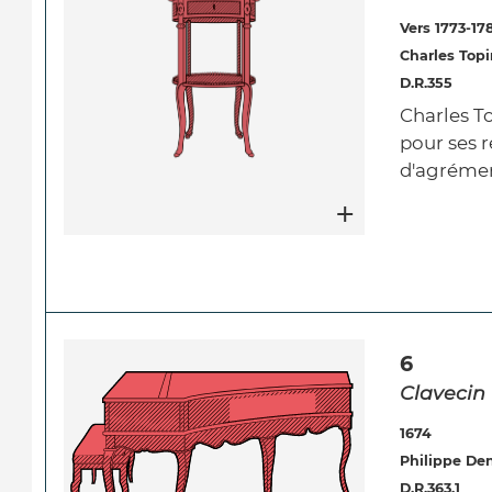
Vers 1773-17
Charles Topi
D.R.355
Charles T
pour ses r
d'agrémen
6
Clavecin
1674
Philippe De
D.R.363.1