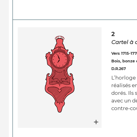
2
Cartel à
Vers 1715-17
Bois, bonze 
D.R.267
L’horloge
réalisés e
dorés. Ils
avec un dé
contre-co