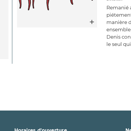
Remanié au
piétement
manière d
ensemble.
Denis con
le seul qu
Page Facebook du château
Page Instagram du château
Horaires d'ouverture
N