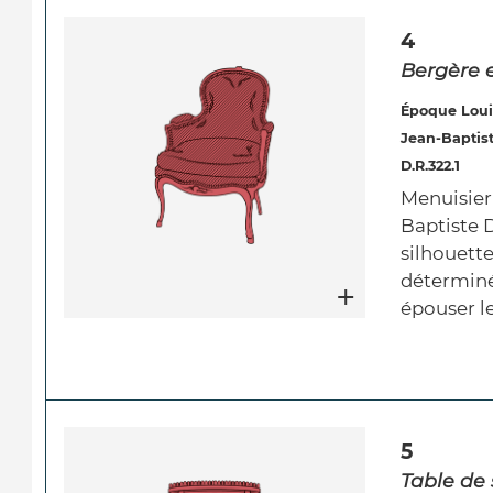
4
Bergère e
Époque Loui
Jean-Baptist
D.R.322.1
Menuisier
Baptiste 
silhouett
déterminé
épouser l
5
Table de