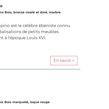
89
no Bois, bronze ciselé et doré, marbre
opino est le célèbre ébéniste connu
éalisations de petits meubles
t à l'époque Louis XVI.
En savoir +
nis Bois marqueté, laque rouge