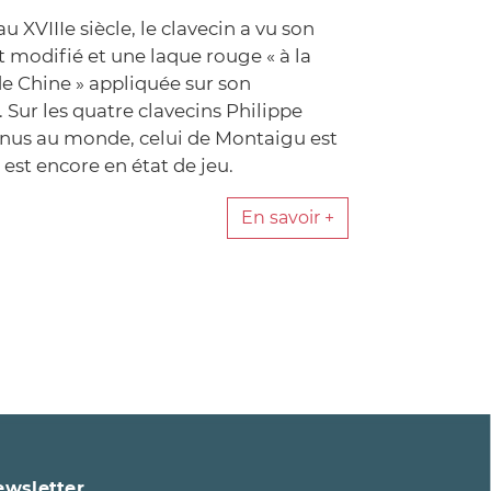
 XVIIIe siècle, le clavecin a vu son
 modifié et une laque rouge « à la
e Chine » appliquée sur son
 Sur les quatre clavecins Philippe
nus au monde, celui de Montaigu est
i est encore en état de jeu.
En savoir +
 de Montaigu
 de Montaigu
ewsletter