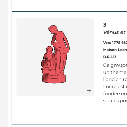
3
Vénus et
Vers 1775-18
Maison Locré
D.R.223
Ce groupe
un thème 
l’ancien 
Locré est
fondée en 
succès pou